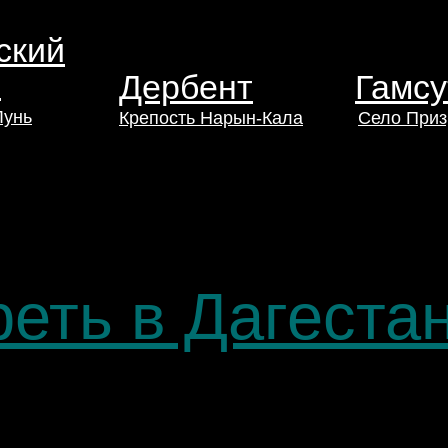
ский
р
Дербент
Гамсу
Лунь
Крепость Нарын-Кала
Село Приз
реть в Дагеста