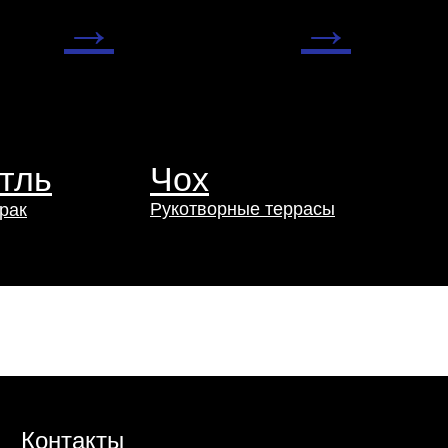
→
→
тль
Чох
Рукотворные террасы
рак
Контакты