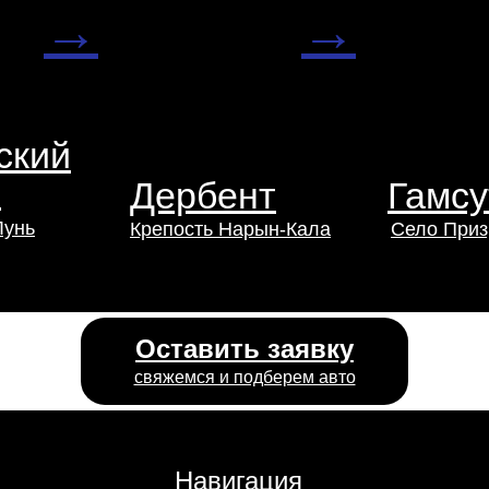
→
→
ский
р
Дербент
Гамсу
Лунь
Крепость Нарын-Кала
Село Приз
Оставить заявку
свяжемся и подберем авто
Навигация