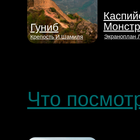
Каспий
Монст
Гуниб
Экраноплан 
Крепость И.Шамиля
Что посмот