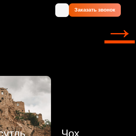
Заказать звонок
→
сутль
Чох