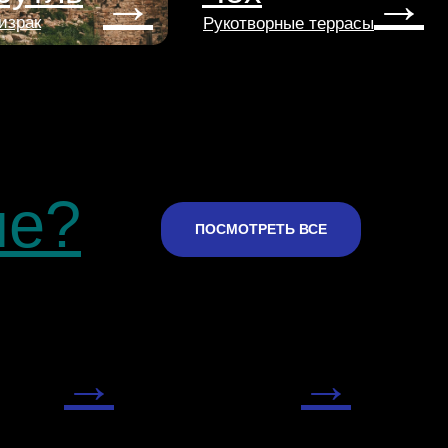
→
→
израк
Рукотворные террасы
не?
ПОСМОТРЕТЬ ВСЕ
→
→