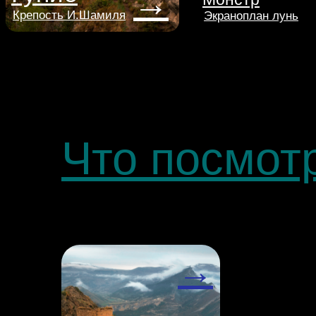
→
Крепость И.Шамиля
Экраноплан лунь
Что посмот
→