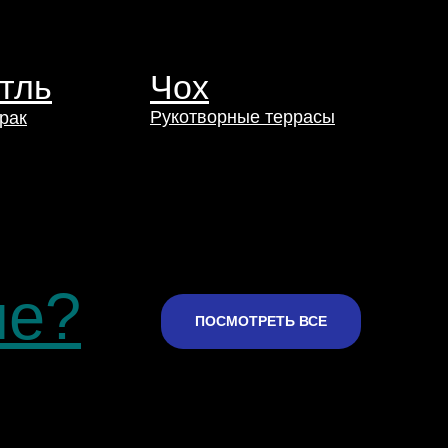
тль
Чох
Рукотворные террасы
рак
не?
ПОСМОТРЕТЬ ВСЕ