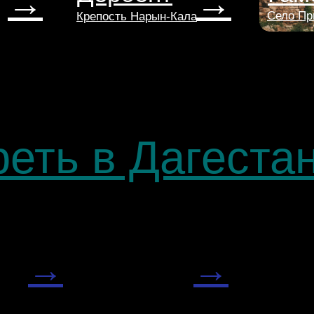
→
→
Село Пр
Крепость Нарын-Кала
реть в Дагеста
→
→