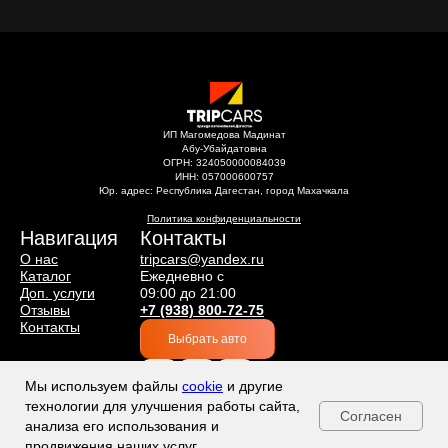
ИП Магомедова Мадинат
Абу-Убайдатовна
ОГРН: 324050000084039
ИНН: 057000600757
Юр. адрес: Республика Дагестан, город Махачкала
Политика конфиденциальности
Навигация
Контакты
О нас
tripcars@yandex.ru
Каталог
Ежедневно с
Доп. услуги
09:00 до 21:00
Отзывы
+7 (938) 800-72-75
Контакты
Выбрать авто
Мы используем файлы
cookie
и другие
технологии для улучшения работы сайта,
*Instagram (запрещён
Cогласен
в России, принадлежит Meta)
анализа его использования и
продвижения наших услуг