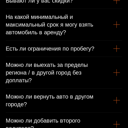
Бывают ли у вас скидки?
Иностранным гражданам
На какой минимальный и
максимальный срок я могу взять
Паспорт
автомобиль в аренду?
Международные права/виза или въездная виза
Есть ли ограничения по пробегу?
Можно ли выехать за пределы
региона / в другой город без
доплаты?
Можно ли вернуть авто в другом
городе?
Можно ли добавить второго