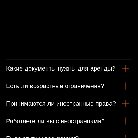
Минимальные условия проката
От 1 года стаж вождения
Какие документы нужны для аренды?
Есть ли возрастные ограничения?
Возраст от 21 года
Принимаются ли иностранные права?
Гражданам РФ
Работаете ли вы с иностранцами?
Гражданский паспорт
Водительское удостоверение