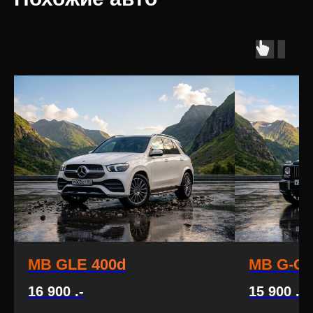
MB GLE 400d
MB G-Cl
16 900
.-
15 900
.-
1