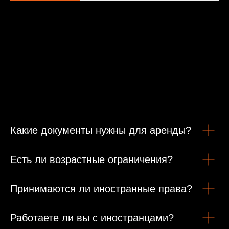
Минимальные условия проката
От 1 года стаж вождения
Какие документы нужны для аренды?
Есть ли возрастные ограничения?
Возраст от 21 года
Принимаются ли иностранные права?
Гражданам РФ
Работаете ли вы с иностранцами?
Гражданский паспорт