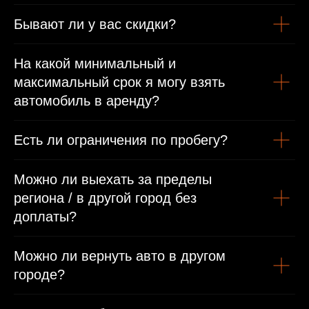
Бывают ли у вас скидки?
Водительское удостоверение
Иностранным гражданам
На какой минимальный и
максимальный срок я могу взять
Паспорт
автомобиль в аренду?
Международные права/виза или въездная виза
Есть ли ограничения по пробегу?
Можно ли выехать за пределы
региона / в другой город без
доплаты?
Можно ли вернуть авто в другом
городе?