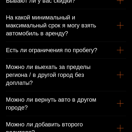
Бывают ли у вас скидки?
Иностранным гражданам
На какой минимальный и
максимальный срок я могу взять
Паспорт
автомобиль в аренду?
Международные права/виза или въездная виза
Есть ли ограничения по пробегу?
Можно ли выехать за пределы
региона / в другой город без
доплаты?
Можно ли вернуть авто в другом
городе?
Можно ли добавить второго