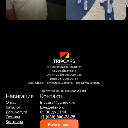
ИП Магомедова Мадинат
Абу-Убайдатовна
ОГРН: 324050000084039
ИНН: 057000600757
Юр. адрес: Республика Дагестан, город Махачкала
Политика конфиденциальности
Навигация
Контакты
О нас
tripcars@yandex.ru
Каталог
Ежедневно с
Доп. услуги
09:00 до 21:00
Отзывы
+7 (938) 800-72-75
Контакты
Выбрать авто