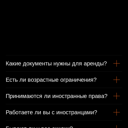
Минимальные условия проката
От 1 года стаж вождения
Какие документы нужны для аренды?
Есть ли возрастные ограничения?
Возраст от 21 года
Принимаются ли иностранные права?
Гражданам РФ
Работаете ли вы с иностранцами?
Гражданский паспорт
Водительское удостоверение