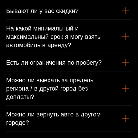
Бывают ли у вас скидки?
Водительское удостоверение
Иностранным гражданам
На какой минимальный и
максимальный срок я могу взять
Паспорт
автомобиль в аренду?
Международные права/виза или въездная виза
Есть ли ограничения по пробегу?
Можно ли выехать за пределы
региона / в другой город без
доплаты?
Можно ли вернуть авто в другом
городе?