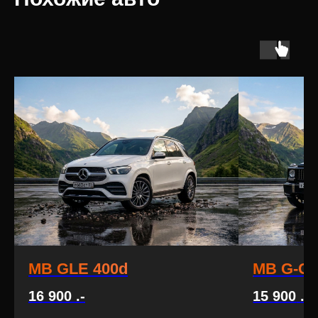
MB GLE 400d
MB G-Cl
16 900
.-
15 900
.-
1