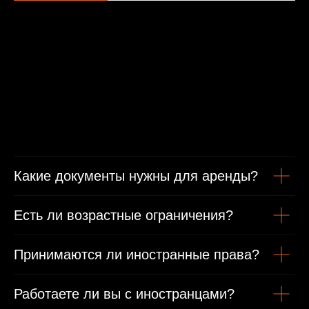
Минимальные условия проката
От 1 года стаж вождения
Какие документы нужны для аренды?
Есть ли возрастные ограничения?
Возраст от 21 года
Принимаются ли иностранные права?
Гражданам РФ
Работаете ли вы с иностранцами?
Гражданский паспорт