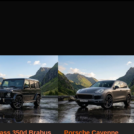
ass 350d Brabus
Porsche Cayenne