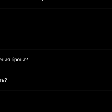
ения брони?
ть?