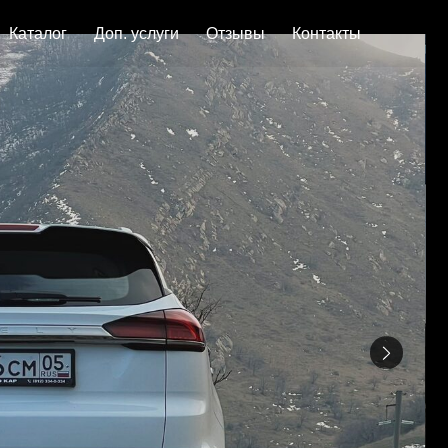
ог
Доп. услуги
Отзывы
Контакты
Geely 
SKU: 700.9
5000
.-
Выбери 
Коробка пере
Топливо: Бен
Комплектация
блютуз
Цены меняютс
Условия аре
от 25 
При се