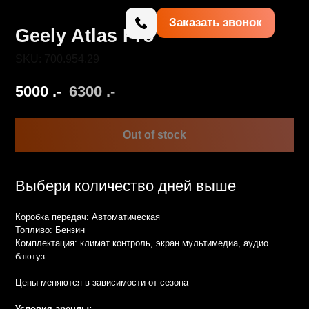
Заказать звонок
Atlas Pro
54.29
6300
.-
Out of stock
количество дней выше
дач: Автоматическая
зин
: климат контроль, экран мультимедиа, аудио
я в зависимости от сезона
нды:
лет (от 21 года по услуге "Молодой водитель")
бе иметь паспорт