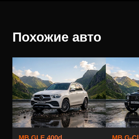
Похожие авто
MB GLE 400d
MB G-Cl