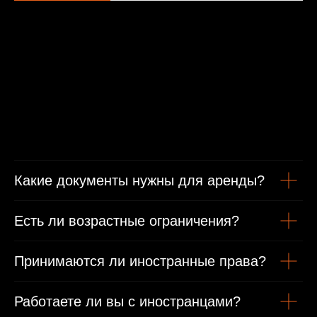
Минимальные условия проката
От 1 года стаж вождения
Какие документы нужны для аренды?
Есть ли возрастные ограничения?
Возраст от 21 года
Принимаются ли иностранные права?
Гражданам РФ
Работаете ли вы с иностранцами?
Гражданский паспорт