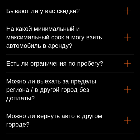
Бывают ли у вас скидки?
Водительское удостоверение
Иностранным гражданам
На какой минимальный и
максимальный срок я могу взять
Паспорт
автомобиль в аренду?
Международные права/виза или въездная виза
Есть ли ограничения по пробегу?
Можно ли выехать за пределы
региона / в другой город без
доплаты?
Можно ли вернуть авто в другом
городе?