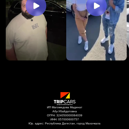
ИП Магомедова Мадинат
Абу-Убайдатовна
ОГРН: 324050000084039
ИНН: 057000600757
Юр. адрес: Республика Дагестан, город Махачкала