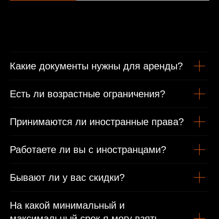
Минимальные условия проката
От 1 года стаж вождения
Какие документы нужны для аренды?
Есть ли возрастные ограничения?
Возраст от 21 года
Принимаются ли иностранные права?
Гражданам РФ
Работаете ли вы с иностранцами?
Гражданский паспорт
Бывают ли у вас скидки?
Водительское удостоверение
Иностранным гражданам
На какой минимальный и
максимальный срок я могу взять