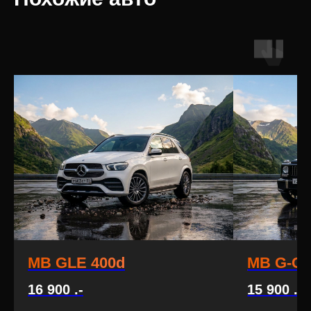
MB GLE 400d
MB G-Cl
16 900
.-
15 900
.-
1