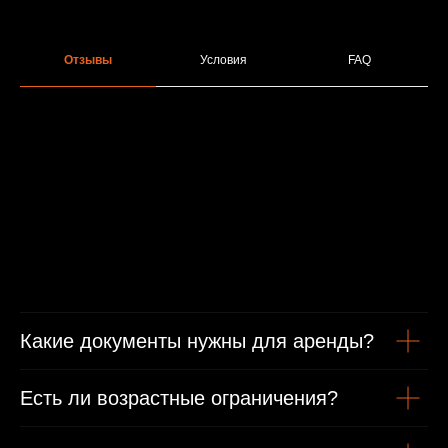
Отзывы
Условия
FAQ
Минимальные условия проката
От 1 года стаж вождения
Какие документы нужны для аренды?
Есть ли возрастные ограничения?
Возраст от 21 года