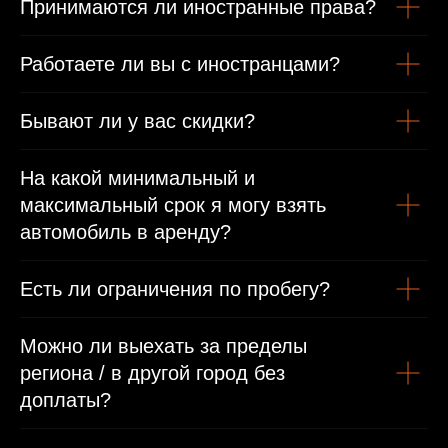
Принимаются ли иностранные права?
Гражданам РФ
Работаете ли вы с иностранцами?
Гражданский паспорт
Бывают ли у вас скидки?
Водительское удостоверение
Иностранным гражданам
На какой минимальный и
максимальный срок я могу взять
Паспорт
автомобиль в аренду?
Международные права/виза или въездная виза
Есть ли ограничения по пробегу?
Можно ли выехать за пределы
региона / в другой город без
доплаты?