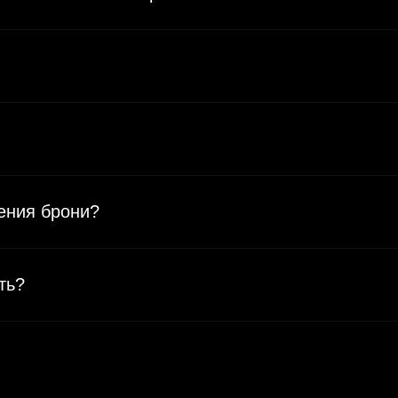
ения брони?
ть?