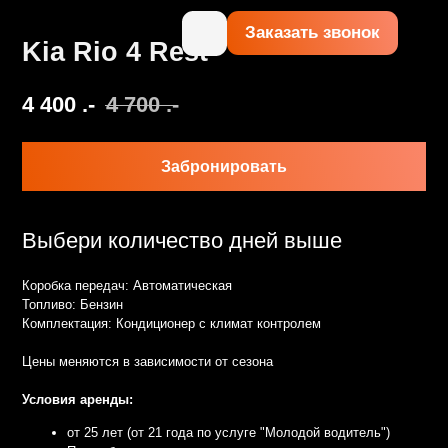
Заказать звонок
o 4 Rest
4 700
.-
Забронировать
количество дней выше
дач: Автоматическая
зин
: Кондиционер c климат контролем
я в зависимости от сезона
нды:
лет (от 21 года по услуге "Молодой водитель")
бе иметь паспорт
категории "Б"
т 1 года