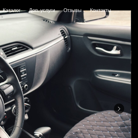
ог
Доп. услуги
Отзывы
Контакты
Kia Ri
4 400
.-
Выбери 
Коробка пере
Топливо: Бен
Комплектация
Цены меняютс
Условия аре
от 25 
При се
Права 
Стаж о