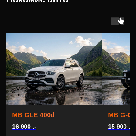
MB GLE 400d
MB G-Cl
16 900
.-
15 900
.-
1