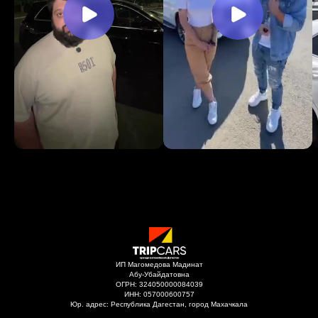
ИП Магомедова Мадинат
Абу-Убайдатовна
ОГРН: 324050000084039
ИНН: 057000600757
Юр. адрес: Республика Дагестан, город Махачкала