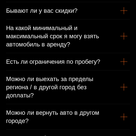
Бывают ли у вас скидки?
Водительское удостоверение
Иностранным гражданам
На какой минимальный и
максимальный срок я могу взять
Паспорт
автомобиль в аренду?
Международные права/виза или въездная виза
Есть ли ограничения по пробегу?
Можно ли выехать за пределы
региона / в другой город без
доплаты?
Можно ли вернуть авто в другом
городе?