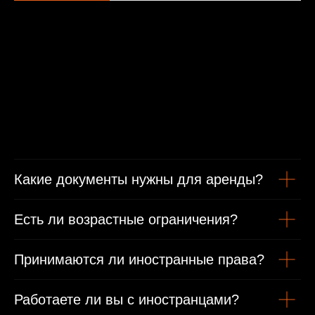
Минимальные условия проката
От 1 года стаж вождения
Какие документы нужны для аренды?
Есть ли возрастные ограничения?
Возраст от 21 года
Принимаются ли иностранные права?
Гражданам РФ
Работаете ли вы с иностранцами?
Гражданский паспорт