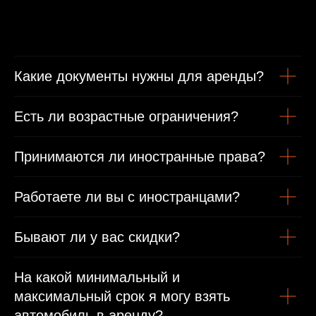
Минимальные условия проката
От 1 года стаж вождения
Какие документы нужны для аренды?
Есть ли возрастные ограничения?
Возраст от 21 года
Принимаются ли иностранные права?
Гражданам РФ
Работаете ли вы с иностранцами?
Гражданский паспорт
Бывают ли у вас скидки?
Водительское удостоверение
Иностранным гражданам
На какой минимальный и
максимальный срок я могу взять
Паспорт
автомобиль в аренду?