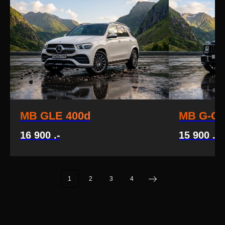
MB GLE 400d
MB G-Cl
16 900
.-
15 900
.-
1
1
2
3
4