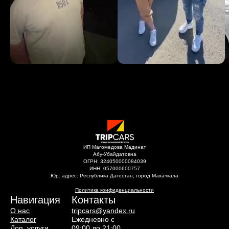
ИП Магомедова Мадинат
Абу-Убайдатовна
ОГРН: 324050000084039
ИНН: 057000600757
Юр. адрес: Республика Дагестан, город Махачкала
Политика конфиденциальности
Навигация
Контакты
О нас
tripcars@yandex.ru
Каталог
Ежедневно с
Доп. услуги
09:00 до 21:00